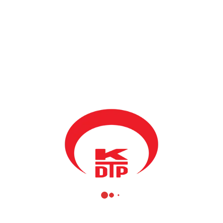
BY
KDTP ADMIN
18 MAYIS 2013
“19 Mayıs Gençlik Festivali” etkinlikleri çerçevesinde Prizren’de
60’dan fazla genç tarihi ve kültür mirası binaları etrafını temizledi.
19 Mayıs Gençlik Festivali’nin organizasyonunda KDTP Prizren
Şubesi, Kosova Genç Birlik Derneği, MESK, Kosova Genç