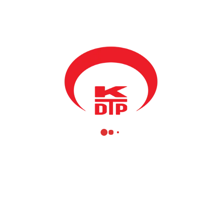
Damka
, Edirne Trakya Üniversitesi’nde
#TOKOB
tarafından
düzenlenen “Gece Yolcuları” konserine katıldı.
Konserde gençlere seslenen Başkanımız: “Milli Bayramımızda
Balkanlar’dan gelen tüm öğrencilerimiz ile birlikte burada
buluşmaktan ve bu coşkuyu sizlerle paylaşmaktan büyük
memnuniyet duyuyorum. Aydınlık geleceğimize, fikirlerinizle ışık
tutacak sizlersiniz. Kardeşlik ve dayanışma ruhuyla var olma
mücadelemizin bayrak taşıyıcıları sizler olacaksınız. Hepinizin 23
Nisan Kosova Türkleri Milli Bayramını kutlar, Trakya
Üniversitesine desteklerinden dolayı teşekkür eder,
#TOKOB
Başkanı Gani Şekerci ve arkadaşlarına başarılar dilerim.” şeklinde
ifadelerine yer verdi.