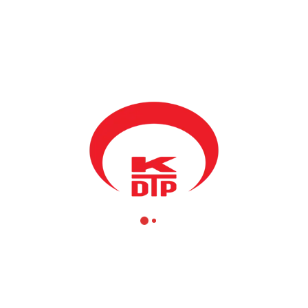
BY
KDTP
8 MART 2024
Sevgi, șefkat ve özverileriyle hayatlarımıza değer, varlıkları ile