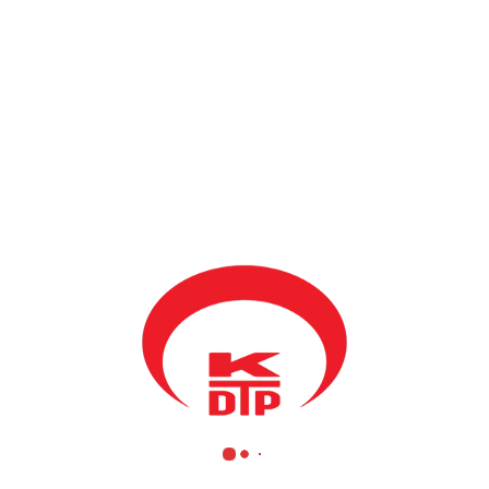
BY
KDTP ADMIN
11 ARALIK 2015
Genel Başkanımız Mahir Yağcılar ve Prizren Şube Başkanımız
Sencar Karamuço ve MYK Üyemiz Cengiz Çesko bugün
Adapazarı’nda hemşerimiz Hüseyin Gorda’nın Kosova