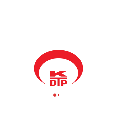
BY
KDTP
28 EYLÜL 2023
Partimizde çeşitli kademelerde görev alan ve daha önce de
Mamuşa Şube Başkanlığı yapmış Rifat Krasniç, Partimizi iki
dönem Merkez Seçim Komisyonunda temsil etmiştir.
Mamuşa’da eğitimde yaşanan bir husus üzerine üç ay önce
hakkında yapılan suçlamalar neticesinde mahkeme tarafından para
cezasına çarptırılan değerli üyemiz, tamamen siyasi bir karar
sebebiyle görevinden alınmıştır.
Merkez Seçim Komisyonu içerisinde siyasi hesaplaşma ve
Arnavut partiler arası yaşanan anlaşmazlıktan dolayı, görev
süresince hiçbir baskıya boyun eğmeyip hür kararlar alan Rifat