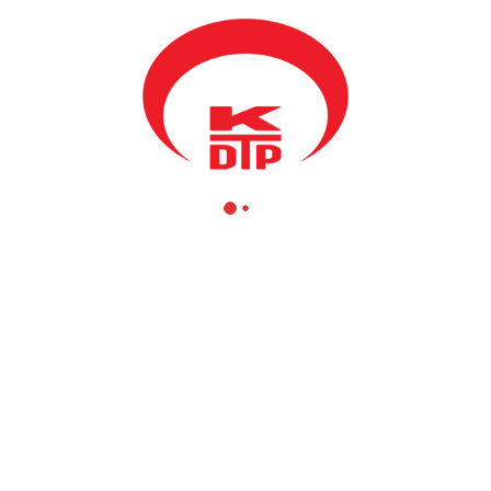
besi, 22 Şubat 2010 akşamı Şube Başkanı Orhan Lopar başkanlığında be
inin görüşülmesi için toplanmıştır.
kratik Partisi PDK ile yapılan koalisyon anlaşması gereği KDTP’ye be
Spor Müdürlüklerini verildiği bilgisini paylaştı. Yapılan tartışmaları
e Gençlik ve Spor Müdürlüğünün yanı sıra partimize üçüncü bir müdür
alar ardından Şube yönetimi Gençlik ve Spor Müdürlüğüne oy birliğiyle 