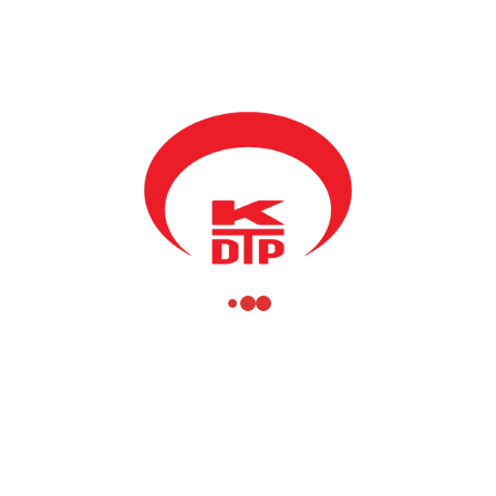
anımız Fikrim Damka ile Milletvekilimiz Fidan Brina Jılta, Prizren “
izren Üniversitesi Türkçe Bölüm hocalarını ziyaret etti.