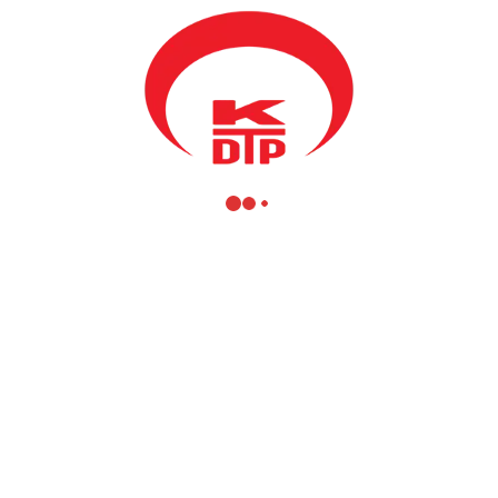
Kalkınma’’ konularını ‘‘Küreselden Yerele’’ başlığı altında yapılan
zirvede KDTP Genel Başkanı ve Kosova Kamu Yönetimi Bakanı
Mahir Yağcılar yer almaktadır.
Bakan Yağcılar 17. Avrasya Ekonomi Zirvesinde katılarak,
“Bilişimle Kalkınma’’ konulu Panelde konuşma yaparak Kosova
devlet yapısında elektronik hizmetlerin ve kamu yönetiminde
modernleştirme politikaları hakkında katılımcıları bilgilendirmiştir.
Bu zirvede Dünya ülkelerinin ekonomik, siyasal ve sosyal
dayanışmasına ve birlikte kalkınmalarına zemin teşkil eden 17.
Avrasya Ekonomi Zirvesi uluslararası alanda; ticari bir tecrübe,
düşünce ve sivil üstünlük işbirliği platformu ve bir saygınlık birliği
olarak Kosova hükümetini temsil eden Bakan Yağcılar da çok
sayıda diğer devlet ve hükümet temsilcileriyle görüşmelerde
bulunmuştur.
Aynı zamanda Bakan Yağcılar, T.C Sağlık Bakanı Mehmet
MÜEZZİNOĞLU ile Kosova Sağlık Konuları üzerinde de