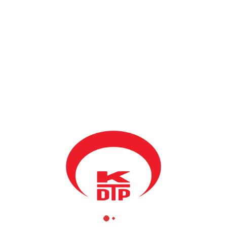
BY
KDTP ADMIN
9 ŞUBAT 2013
Üst düzey askeri yetkililer ve kabine arkadaşları eşliğinde Kosova
ziyaretinde bulunan Türkiye Cumhuriyeti Savunma Bakanı İsmet
Yılmaz bugün Kamu Yönetim Bakanı Mahir Yağcılar tarafından
karşılandı.
Bu versileyle Bakan Yağcılar başında bulunduğu bu kurum adına