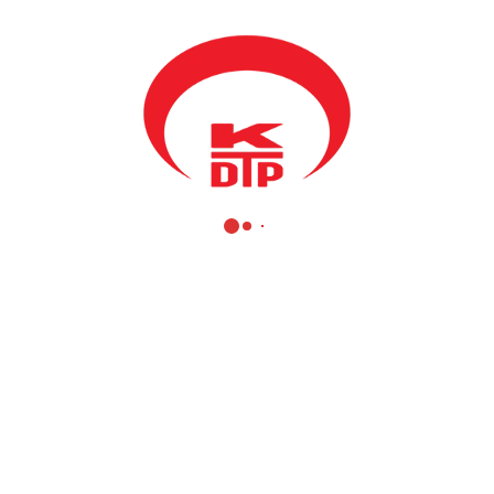
 Türk Partisi Genel Başkanı Mahir Yağcılar, KDTP Milletvekilleri M
ı bugün Kurila semti sakinleri ile bir araya geldi. Bakan Yağcılar yapt
ğı öneme vurgu yaparken, “Kurila’nın KDTP için taşıdığı önem tartışılm
lecekte de devam etmesi temennisini taşıyoruz. Bugünde kadar beraber b
rılar da bizleri bekliyor” şeklinde konuştu.
li özelliğinin bol keseden atan ve halkı kandıran bir oluşum olmadığın