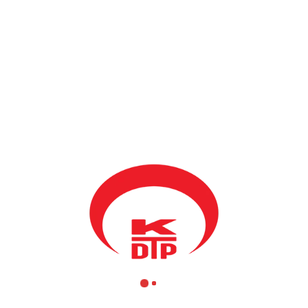
devam etme gayretlerini sürdürüyor.
 eğitim çalışmalarını yoğun bir
ktan eğitim programları kayıtları
 Yardımcısı görevine bugün atanan
ğitim konusuyla ilgilendi.
loji ve İnovasyon Bakan Yardımcısı
deniyle uzaktan eğitim çalışmaların
kça eğitimini de dün itibariyle
k Partisi- KDTP Genel Başkanı ve
irlikte Eğitim Bakanı’ndan bir an önce Türkçe eğitimi için de uzaktan
“Elena Cika” İlk Öğretim Okulu Müdür Yardımcısı Agnesa Globoder ile 
devam edeceğini bildirdi: