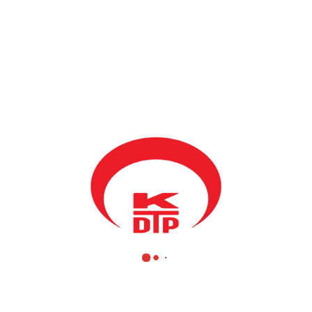
BY
KDTP ADMIN
2 EYLÜL 2013
Kosova Başbakanı Hashim Thaçi, Dışişleri Bakanı Enver Hoxhaj
ile beraber bu gün Kosova Demokratik Türk Partisi Prizren
şubesini ziyaret etti. Başbakan, Prizren’de Prizrenli vatandaşların
huzuru ve PDK başarılı olması için Türkçe bilen ve halk
tarafından tanınan entelektüel bir aday için çok çeşitli görüşmeler
gereği bu ziyaretleri gerçekleştirdiklerini söyledi. Bu sebeple
koalisyon ortağımız olan ve çalışmalarıyla takdir kazanan
KDTP’yi ziyaret etmek ve konuyla ilgili görüşlerinizi almak
istedik. Başbakanı ve Dışişleri Bakanını, KDTP Genel Başkanı ve
Kosova Kamu Yönetimi Bakanı Mahir Yağcılar, Milletvekili Enis