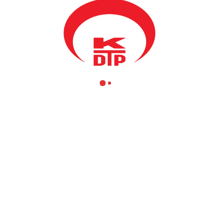
anüstü meclis oturumunda güvenoyu oylaması sonrasında Hükümet düş
 kararı alınmıştır. Bu süreçte ülkenin daha hızlı bir şekilde kalkınma ve 
konuda üstümüze düşen sorumluluk çerçevesinde hareket ettik. Bu süre
tuyor olmamızda ve halkın beklentilerine cevap vermesinde yatmaktadır. 
ığımız gibi Kosova ile Türkiye arasında işbirliğinin geliştirilmesi ve to
ğımızı dile getirmek istiyoruz.
2017 tarihinde ilan etmesiyle birlikte, ülke geneline yayılan seçim heye
n KDTP ailesi olarak bu seçim sürecinde tüm toplumumuzu kucaklayıcı ve
lamda her seçimde olduğu gibi, topluma hizmet etmek isteyen herkese p
raberlik içerisinde hareket etmeye davet etmekteyiz. Kosova Türk Toplu