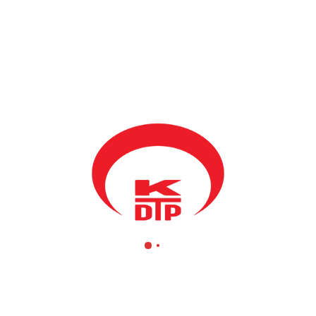
nin önemli kadrolarından biri olan Hamit Boynik, ağır bir hastalıktan s
 daha genç yaşından itibaren, Türk halkının aydın ve ilerici kadroların
rdi.Uzun süre Mamuşa’da öğretmenlik yapan Hamit Boynik, Hukuk Fakül
izren Belediyesinde Müdürlük yaptığı yıllarda, Prizrenin önemli bir ta
oynik, Prizren Şubesi Yönetim Kurulu üyesiydi. Gölgede bir kadro g
çalışmalar yapmıştır.2009 yılında Kosova Yüksek Seçim Komisyonunda K
uk İşleri Müdürü olarak yaptığı görevinde, yeni kurulan bu Belediye’
r çaba,sonsuz bir gurur ve şerefle yaptığı bu son görevi sırasında,köt
orlarının bütün çabalarına rağmen,bu amansız hastalığa yenik düştü.D