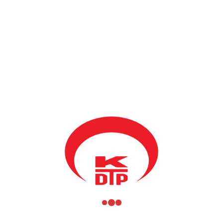
Başkanımız Granfondo Expo açılışında,
#RadyoD
canlı yayınına
katılarak, radyonun öneminden ve çok yakında aktif olacak
Türkçe dilinde radyomuzda, Radyo D ile yapılabilecek ortak
çalışmaların olduğuna dikkat çekerek, Kosova’nın mutlaka ziyaret
edilmesi gerektiğini vurguladı.
#BodrumMuğla
#GranfondoExpo