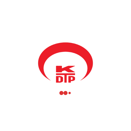
verildikten sonra konu tartışmaya açılarak meclis onayına sunuldu
ve oy çoğunluğuyla kabul edildi.
Bir diğer gündem maddesi olan ve uzun süredir üzerinde çalışılıp
daha önce tanıtımı yapılan Taslak Tüzük konusunun kabulu
meclis üyelerinin onayına sunularak oy çoğunluğuyla KDTP yeni
Tüzüğü kabul edildi.
Tüm Parti üyelerimize ve halkımıza hayırlı olmasını dileriz.