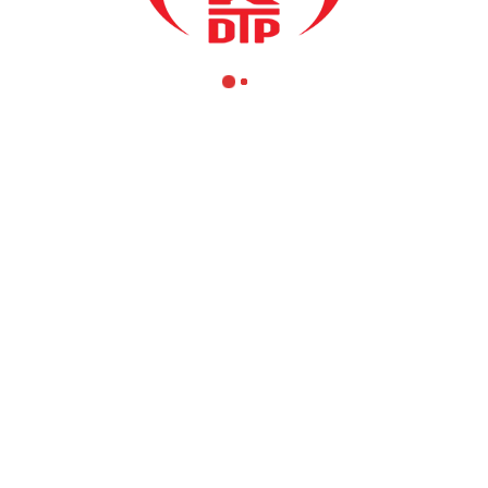
anımız Fikrim Damka ve Başbakan Yardımcısı Emilija Redzepi ve İçişl
nluk olmayan topluluklara yeni iş yerlerinin açılması, yeni polis alım