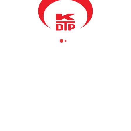
anı Fikrim Damka ile Genel Sekreterimiz Varol Bekteş bugün Kosova T
i.
l eden “Gerçek” Kültür, Sanat ve Spor Derneğine hizmetlerinden dolayı