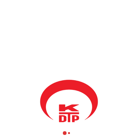
BY
KDTP ADMIN
11 MAYIS 2006
KDTP Prizren şubesi 30 Nisan 2006
tarihinde gerçekleştirdiği Seçim
Konferansından sonra; 11 Mayıs 2006 tarihinde de ilk Meclis
toplantısı yapıldı.
Meclis üyelerinin eksiksiz katılımıyla gerçekleşen toplantıda
gündem maddeleri beş nokta altında toplı.
Seçim Konferansında belirlenen Meclis ve Yönetim Kurulu
üyeleri onaylıktan sonra, KDTP Prizren Şubesi Yönetim Kurulu
Başkanı seçildi. Belirlenen iki aday arasında oy çoğunluğuyla
Başkanlığa yine Sn. Ercan ŞPAT getirildi.