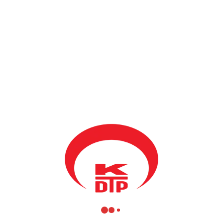
Bu paket önerisinin başarılı olması ve halk tarafından
kabullenmesi için her şeyden önce çoğunluğun memnun
olmasından sonra azınlıkta olan toplulukların memnun olmasıyla
beraber öngörülen imkanlardan yararlanabileceği vurgulandı.
Bu paket önerisi Kosova için yeni ve tarihi bir sayfa açtığını ve
Kosova’yı nihai statü yoluna götürmekte olduğu görülmektedir.
Paket önerisinin bundan böyle Kosova’nın kendi yolunda
kimseye bağlı olmadan gidebileceği sonucu çıkarıldı.
Ancak bu paket içerisinde Kosova geleceğiyle ilgili bazı
belirsizliklerin ve ağır şartların var olduğu, Kosova vatandaşlarının
tüm beklentilerini karşılamadığını, nihai statü ve geçici sürecin
süresinin belirlenmediği göze çarpmaktadır. Diğer taraftan iktisadi
kalkınma, yatırımlar ve sosyal refahın sağlanılabilmesi için
yöntemler belirtilmemektedir. Kosova enstitüleri üzerine
sorumluluk ve yükümlülükler ağır olunca, yetkiler yine sınırlı
kalmaktadır. Ademi merkezcilik ve Kültür mirası hükümlerinin