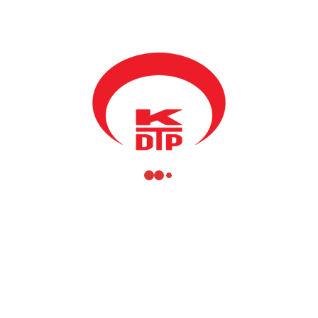
4. Müfera Şinik
5. Fikrim Damka
6. Oran Lopar
7. Varol Bekteş
8. Günay Spahi
9. Cengiz Çesko
10. Adnan Yagcilar
11. Rifat Krasniç
12. Arif Bütüç
13. Fuat Taç
14. Hızır Morina
15. Cafer Morina
16. Günay Halaç
17. Birsen Şufto
18. Ercan Kasap
19. Cüneyd Ustaibo
20. Refike Sulçevci
21. Adnan Emin