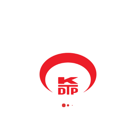
çların açıklanması ile birlikte, Partimiz siyasi Partiler arasında 7.sırad
arı da göz önünde bulundurduğumuzda, birlik ve beraberliğimize sahip çı
a arayışlar içerisine girenlere karşı gücünü koruyarak, yürütmede ve te
larını yeniden güçlendirmiş, kurumsal kimliğini ön planda tutarak önemli
, halkımıza hizmet edebilmek adına, samimi ve dürüst bir çizgide ilerley
önderliğinde yürütülen seçim sürecinde, Partimizin değerlerini gelec
alışmaya devam edecek ve toplumsal konularda Türk halkına öncülük 