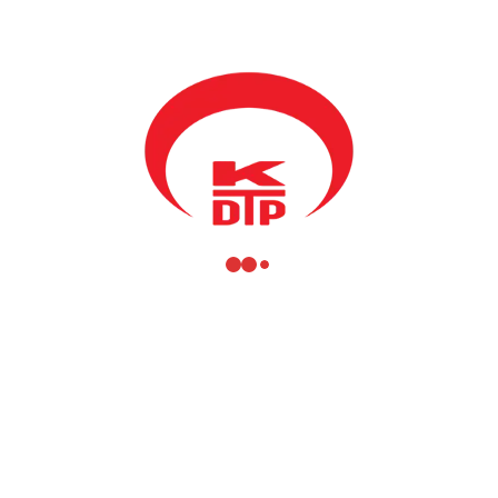
Yardımcısı ve KDTP-Mamuşa Belediyesi başkan adayı Abdülhadi
Krasniç, Mamuşa Belediye meclis üyeleri Hilmi Şala ve Hakkı
Taç, Bursa Valisi.Münir KALALOĞLU nu makamında ziyaret
ettiler. Vali KALAOĞLU na yeni görevinde başarılar dileyen
heyet Mamuşa ile Bursa arasındaki var olan güzel ilişkilerin
devamının önemi konusunda konuşuldu, ve vali Kalaloğlu
Mamuşa’ya davet edildi. Görüşmede Vali Kalaloğlu, her zaman
var olan iyi ilişkilerin seçimlerden sonra daha da güçlenerek
devam edeceğini dile getirdi.
Bursa temasları çerçevesinde Bursa Büyükşehir Belediye Başkanı
Recep Altepe ile de görüşüldü. Çok samimi bir ortamda
gerçekleşen görüşmede Mamuşa Belediyesi ile olan ilişkiler ve
Kosova Cumhuriyeti’ndeki son durum da konuşuldu. Konulardan
biri de 3 Kasım yerel seçimleri idi. Seçimlerden sonra Mamuşa ve
Bursa belediyesi arasında ilişkilerin daha da genişletilmesi de
görüşüldü. Görüşmede Altepe, seçimlerden sonra ilişkilerin daha
da ileriye götürüleceği ve Bursa büyükşehir belediyesi nin