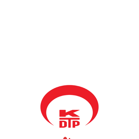
BY
KDTP
30 TEMMUZ 2021
Bursa ziyaretleri kapsamında bugün, Genel Başkanımız ve
Bölgesel Kalkınma Bakanımız Fikrim DAMKA ve Mamuşa
Belediyesi Başkanı Abdülhadi Krasniç, AK Parti Bursa
Milletvekili Refik ÖZEN ile birlikte Bursa Ticaret ve Sanayi
Odası (BTSO)’nı ziyaret etti.
Görüşmede, Türk yatırımcıların Kosova’da potansiyel yatırım