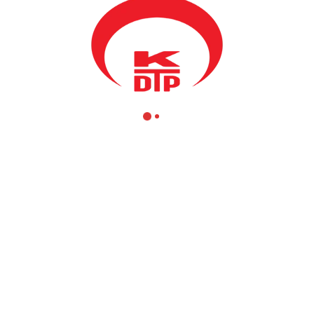
Bakanımız
Fikrim Damka
, Milletvekilimiz
Enis KERVAN
, KDTP Gilan 
asyon Ajansı – TİKA tarafından gerçekleştirilen “Doburçan Nazım Hikm
çılışına katıldı.
ar, Gilan Belediye Başkanı Alban Hyseni, kurum temsilcieri ve öğretmen
 çocuklarımızın üzerinde olumsuz etkilerinin önüne geçmek için çok ön
ecinin en önemli araçlarından biri olduğu gerçeğidir.
dırarak eğitime verilen destek, geleceğimize ve aydın yarınlarımıza yapı
emeyen Türkiye Cumhuriyeti Devletine ve
TİKA Kosova
‘ya bugüne kada
da teşekkür ediyorum.” ifadelerine yer verdi.