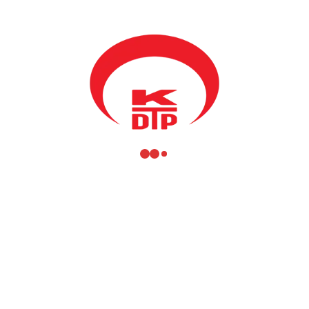
BY
KDTP
14 KASIM 2023
Genel Başkanımız ve Bölgesel Kalkınma Bakanımız
Fikrim
Damka
,T.C. Prizren Başkonsolosu Celal Doğan, Türk Temsil
Heyeti Başkanı Albay Sabri Gökhan Karamürsel, Prizren Şubesi
Başkanımız Erim Berişa ve yönetim kurulu üyelerimiz, “Doğru
Yol” Türk Kültür Sanat Derneği’nin, Türkiye Cumhuriyeti’nin
100.kuruluş yıldönümü ve 10 Kasım Atatürk’ü Anma Günü
konserine katılım sağladı.
Başkanımız konuşmasında; Geleceğimizin teminatı gençlerimizle,
Atatürk’ün düşüncelerinin, ideolojisinin hep diri ve genç kaldığını
belirterek, 100 yıl önce sağlam temellere kurulan Türkiye
Cumhuriyeti’nden aldığımız ilhamla geleceğe daha güçlü ve umut
dolu adımlarla ilerlediğimizi söyledi.
#DoğruYolTKSD
#KültürSanat