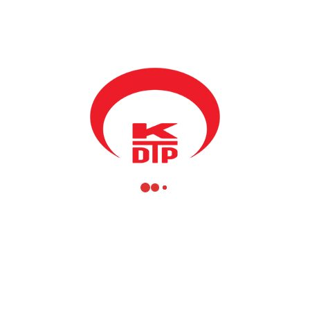
larak kabul edilen ve Osmanlı mimarisinin en başarılı dönemine ait o
ların hizmetine sunuluyor.
hmed Paşa Hamamı’nın restorasyonunun ilk etabının tamamlanmasının ar
lkınma Bakanımız Fikrim Damka, Kültür, Gençlik ve Spor Bakanı
Hajr
ürk kurum temsilcileri ve vatandaşlar katılım sağladı.