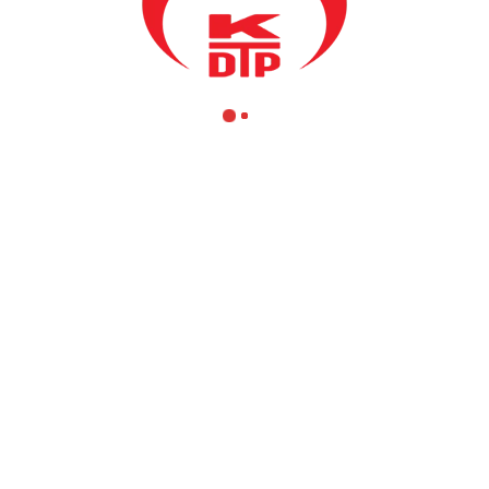
an Ramazan ayının kutlu olmasını diliyorum. Mübarek Ramazan ayı day
 bu yılda, bu mübarek ayın dostluk ve kardeşliğe, birlik ve beraberliğe
a gelişmiş ve daha eşit bir dünya yolunda gayret ve çalışmalarını, des
masını diler, mübarek Ramazan ayının milletimize ve toplumumuza hayı