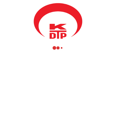
Genel Başkanımız ve Bölgesel Kalkınma Bakanımız Fikrim
Damka, T. C. Priştine Büyükelçisi Çağrı Sakar ile birlikte 18 Yaş
Altı Erkek Milli Voleybol takımlarının yer aldığı Balkan
Şampiyonası’nda Kosova – Türkiye arasındaki karşılaşmayı
izledi.
📍Yarın akşam (23 Temmuz) Türkiye-Bulgaristan saat 20.30’da,
🕣
📍Cumartesi günü (24 Temmuz) ise Kuzey Makedonya-Türkiye
arasında 17.30’da 🕠 müsabakalar oynanacak.
Milli Voleybol takımlarının yer aldığı Balkan Şampiyonası,
Cumartesi günü oynanacak müsabakalar sonucunda final maçların
oynanmasıyla son bulacak.
#YeniNesilYeniHeyecan #spor #voleybol 🏐🥇