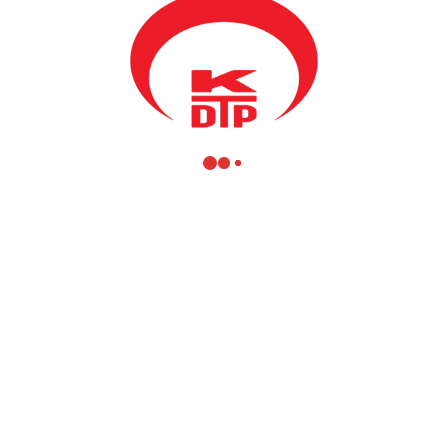
 bırakıyoruz. 2022’nin son saatlerini tamamlarken, 2023 yılının en başta
ediyorum.
i dinamik süreçler içerisinde, önemli değişimlerin ve atılımların yaşan
ının daha güçlü bir şekilde hissedildiği bir yıl olarak geride bırakıyoru
hem de parti içerisinde önemli atılımlar yapmayı ve istikrarlı bir duruş 
plumun ve ülkemiz adına daha çok çalışmayla daha entegre bir şekilde ile
re emin adımlarla yürümesi için çalışmalarımıza devam edeceğiz.
çerisinde yakaladığımız başarı ve istikrar kamuoyu tarafından takdir edi
 sürdürmekteyiz. Önümüzde Avrupa Birliği ve NATO gibi büyük hedefleri
 çalışkan kimliğimizle ilerleme kaydedilmesi için var gücünüzle olayların
esine ve gelişmesine büyük katkı sunacak tüm projeleri merkezi düzey
keze ve hatta bölgesel bir noktaya taşınacağına olan inancımız tamdır.