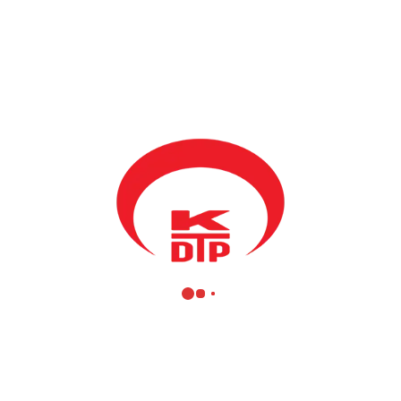
kadınlara da mesleki beceriler kazandırdığına dikkat çekti.
Başkanımız, kültürel zenginliklerimizin korunup geliştirilmesine
katkıda bulunan, kadınlarımızı yeni bilgi ve becerilerle donatarak
meslek sahibi olmasını sağlayan, aile ekonomilerini güçlendirerek
kadınlarımıza planlı çalışma alışkanlığını kazandıran bu tarz
kursların, toplumumuza sağladığı sosyo-ekonomik katkılar ve
ekonomik kalkınma açısından son derece olumlu etkileri olduğunu
ve her zaman desteklemeye değer olduğunu belirtti.
#Gerçek
#KadınınGücü
#ElEmeğiGözNuru