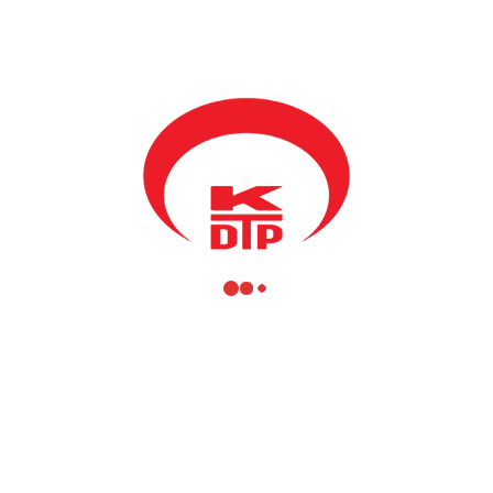
olduğunu belirterek, konuşmalarında birlik ve beraberlik
cümleleriyle konuşmalarını özetledi. Ayrıca siyasi yetkililerimiz
vasıtasıyla Kosovalılara selamlarını ileti.
Heyet ayrıca T.C. Başbakan Yardımcısı Bekir Bozdağ’la
görüşmede, Türkiye hükümeti ve devletine teşekkür etmekle
beraber bundan böylede eğitim, sağlık, yatırımlar ve diğer
alanlarda desteklerin sunulması talebinde bulunuldu. Başbakan
Yrd. Bozdağ Kosova Türk toplumuna ve Kosova’ya her zaman
desteklerini sunacakları vaatleri yanında, Türk toplumun iki devlet
arasında işbirliğin ve iyi ilişkilerin kurulmasında önemli rolü
oynadığını ve bu konuda Kosovalı Türk temsilcilerin katkısının
büyük olduğunu ifade eti.
Siyasi temsilciler Sağlık Bakanı Mehmet Müezzinoğlu’yla sağlık
projelerini görüştü ve gelecekte sağlık tedavisi, sağlık eğitimi ve
sağlık altyapı oluşturmasında desteklerin devam edeceği sözünü
yeniledi. Görüşmeler dahilinde siyasi temsilcilerimiz TİKA
Başkanı Serdar Çam ve YTB Başkanı Kemal Yurtnaç ile eğitim