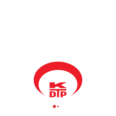
BY
KDTP ADMIN
30 HAZIRAN 2012
Kosova’daki yoğun temasları çerçevesinde Türkiye Aile ve
Sosyal Politikalar Bakanı Fatma Şahin, Kamu Yönetim Bakanı
Mahir Yağcılar tarafından da kabul edildi.
Kamu Yönetimi Bakanlığı çerçevesinde Elektronik İdare