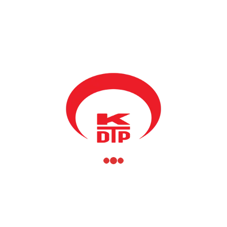
BY
KDTP ADMIN
8 MART 2016
“8 Mart Dünya Kadınlar Gününü kutlar, tüm kadınlara sağlık,
mutluluk ve neşe dolu günler dilerim. Geçmişten beri kadınların
toplumsal kalkınma ve gelişmesinde etkisi büyük olmuştur. Güçlü,
eğitimli ve başarılı kadınlar sayesinde toplumlar ayakta kalmış,
gelişmiş ve sürdürebilir olmuştur. Bu anlamda kadın haklarının
yaşatılması, kadınlara saygı ve sevginin gösterilmesi aslında
toplumsal güç ve medeniyet anlamını taşımaktadır. Kosova Türk