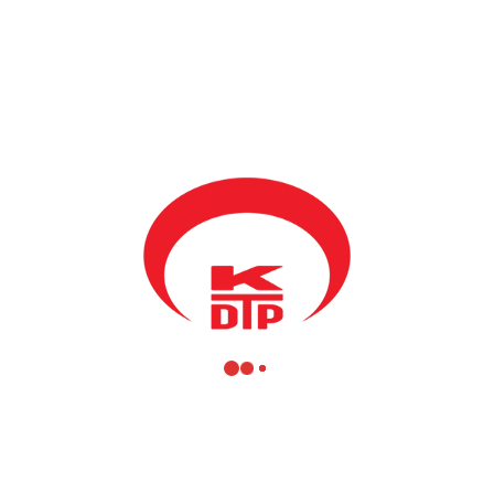
ı Mahir Yağcılar, Milletvekilleri Müferra Şinik ve Fikrim Damka il
lenen “Küresel Düşün Yerel Davran” konulu kişisel gelişim ve girişimcili
ere değerlendirme yapan Bakan Yağcılar, Derneği düzenledikleri panelde
eniş bir perspektivden aktaran Bakan Yağcılar, yüzyıllara daynan ortak 
Savaşı süresince ve savaş sonrası dönemde nasıl geliştiğini, Türkiye de
ası alanda Kosova`nın tanınması, sosyo-kültürel, siyasi, ekonomik, ticar