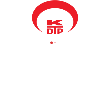
rının organizasyonuyla dün Prizren’de kadınlar buluşması gerçekleştiri
ik Türk Partisi milletvekili adaylarının tanıtımı yapıldı. Gecede açılı
 emeği geçen herkese teşekkür etti. Parti olarak bugüne kadar büyük g
 sorunlarının çözümünde önemli başarılara imza attık. Bu çalışmaların
aman ise KDTP’yi destekleme zamanıdır. 8 Haziran günü 57 numarada 
anı Mahir Yağcılar ise yaptığı konuşmasında toplumsal bütünlüğe ve t
mızın temelinde kadınların bulunduğuna vurgu yapan Yağcılar, “Bugün s
nsurları olan sizleri, kalabalık ve birlik içinde görmek bizlere gelec
ekteyiz. Parti olarak 2 milletvekili ile temsil etmemiz zarurudir. Tems
 birlikte geleceğe daha ümitle bakmak ve temsiliyetimizi artırmak içi