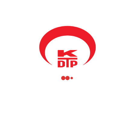
lleri Müferra Şinik ve Fikrim Damka dün Kosova Radyosu’nda incelem
 çerçevesinde geçenlerde RTK Müdürü Mentor Shala ile yapılan görüş
e görüştü.
 Türkçe yayınları konusunda daha fazla bilgi edinmek olduğunu söyle
ıyla da görüşüp onların çalışmaları ve sorunlarıyla yakından ilgilendikler
yo çalışmalarıyla bilgi aldıklarını belirten Fikrim Damka, Kosova R
ve daha yüksek olması için neler yapılması konusunu gündeme getirdikler
ışanlarından Erol Şilek ve Zümrüt Pantina’nın vefatları ve Ekrem Safçı’
u da gündeme getirdiklerini bildiren Müferra Şinik, radyo yayınları ka
ı isteminde bulunduklarını bildirdi. Kosova Radyosu Müdürü Bujupi’ni