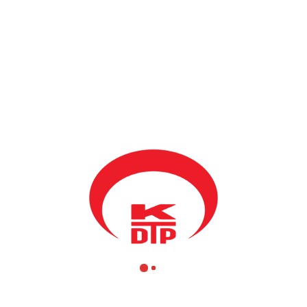
BY
KDTP ADMIN
11 NISAN 2009
Kosova Demokratik Türk Partisi Priştine
Şubesi Gençlik Kolları 15.04.2009
(Çarşamba) saat 19.30’da yeni yönetimini seçmek için bir araya
gelecek.
Kosova Demokratik Türk Partisi Priştine Şubesi, yönetim kurulu
ve yönetim organlarını seçtikten sonra yeniden yapılanma
çalışmalarına devam ediyor. Bu çerçevede 15.04.2009 (Çarşamba)