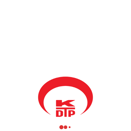
liler Kültür ve Dayanışma Derneği Başkanı sn.Sadullah SİPAHİPĞ
İ ye ve adını sayamadığımız daha nice kişi ve kuruluşa sundukları des