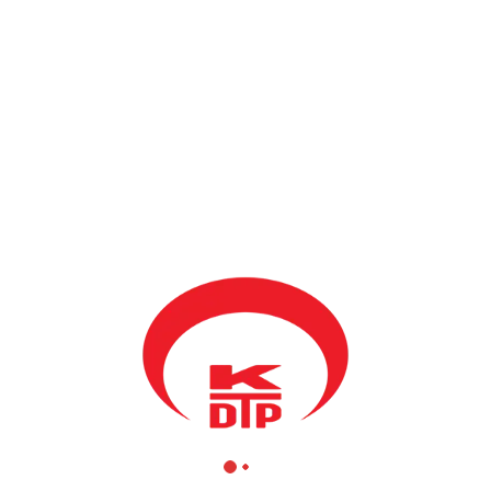
BY
KDTP ADMIN
22 OCAK 2007
20 Ocak akşamı KDTP Prizren Gençlik Kolu, Hicri yılımız için
dini sohbet düzenledi.
Dini sohbet gecesine her yaştan yaklaşık 70 kişi katıldı.
KDTP Prizren şubesi Gençlik Kolu Başkanı Enis Kervan
konuşmasında, hicri yılımızın bizler için ne kadar önemli