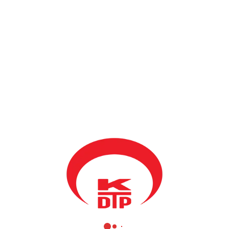
BY
KDTP ADMIN
3 KASIM 2013
Kosova Demokratik Türk Partisi Genel Başkanı ve Kosova Kamu
Yönetimi Bakanı Mahir Yağcılar bu sabah oyunu Kurila’da
Motrat Qiriazi İlköğretim okulunda kullandı. Ayrıca Milletvekilleri
Enis Kervan, Müfera Şinik ve Fikrim Damka’da oy kullandılar.
KDTP Prizren Şube Başkanı Levent Buş’da Gjon Bozuku fen
lisesinde oyunu kullandı. Mahir Yağcılar oy kullandıktan sonra
seçimlerin tüm Kosova’da sakin ve sükunet içinde geçmesini
dilerken yarışan parti ve adaylara da başarılar diledi. KDTP Genel