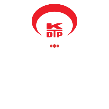
durum için hazır olduğumuzu söyleyebilirim. Geçen yerel
seçimler için de 2 ay önce yapılması kararı alınmıştı ve en başarılı
bir şekilde seçimlere gitmiştik. Bizim açımızdan sorun yok. Ekip
olarak çalışmalarımızı gerçekleştirmek için hazırız. En kısa
zamanda seçim platformu ve sloganlarımızı da tespit edeceğiz.
Toplulukların ayrılan milletvekili kontenjanı devam etmesi
konusuyla ne olacak?
Mahir Yağcılar: Bir daha yanlış anlaşılmalara neden olduğu için
bu konuya açıklık getirmeme izin buyurun. Kosova Anayasası ve
mevcut yasaya göre Türk Topluluğuna bu dönemden itibaren 2
garanti milletvekili kontenjanı öngörülüyor. Bizim mücadelemiz,
şimdiye kadar olduğu gibi bu iki milletvekili sandalyesi dışında
daha fazla oylarla kazanmak imkanının devam etmesidir. Seçim
reformları, bir nevi toplulukların bu istemi nedeniyle de, engellere
takıldığından dolayı önümüzdeki dönemde bu konuyla daha fazla
bir gelişme sağlanacağını inanmıyorum. Ama diğer yandan da