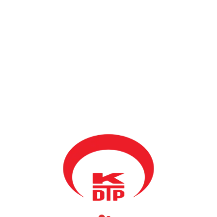
BY
KDTP
9 ARALIK 2020
KDTP Genel Başkanı Fikrim Damka, Teşkilatlanmadan sorumlu
Genel Başkan Yardımcısı Müferra Şinik ve Genel Sekreter Varol
Bekteş Mamuşa şubesini ziyaret ettiler. Gerçekleşen ziyarette
çalışmaları yerinde izleyen Genel başkan himayesindeki heyet,
Mamuşa şubesindeki kadroda bilhasa gençlere öncülük
verilmesini, faaliyette olan Gençlik kollarının olduğu gibi
önümüzdeki günlerde Mamuşa şubesi Kadın kollarının kurulması
için de şube yönetiminin çalışması gerekliliği ön plana çıktı.
Kadınların, temsillen daha aktif rol oynaması ve resmi
makamlarda kadınlara daha fazla yer verilmesi gerekliliği Genel