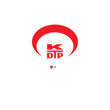
Abdülhadi Krasniç ve Genel Sekreter Varol Bekteş, merkezi
düzeyde KDTP Mitroviça ve Vuçıtrın şubelerimizi ziyaret ettiler.
Mitroviça ve Vuçıtrın şube başkanları ile yönetim kurulunun
karşıladığı parti başkanlık heyeti son yapılan çalışmalar
konusunda bilgilendirildi.
Şubelerin çalışmaları, üyelik güncellemeleri ve yeni üye kayıtları
yanısıra şubelerin önümüzdeki dönem çalışma programları ve
izlenecek yol hakkında bilgi verildi ve görüş alışverişinde
bulunuldu.