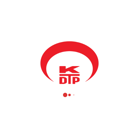
BY
KDTP
12 OCAK 2024
Pençe-Kilit Harekâtı bölgesinde hain terör örgütü ile çıkan
çatışmada şehit düşen 6 kahraman askerimize Allah’tan rahmet,
yaralanan 7 Mehmetçiğimize acil şifalar diliyorum.