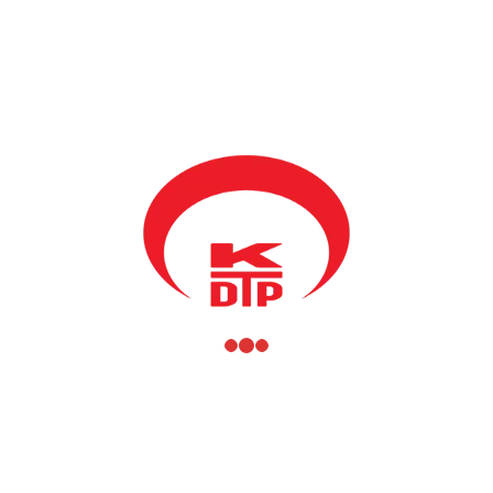
Geceye Genel Başkanımız ve Bölgesel Kalkınma Bakanımız,
milletvekillerimiz ile milletvekili adaylarımız katılım sağladı.
Birlikte Güçlüyüz!
#KDTP134
#Seçimler2025
#BirlikteGüçlüyüz
#KosovaDemokratikTürkPartisi
#KDTP
#kosova
#BizimPartimiz
#kdtp134