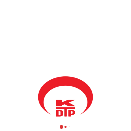
Günümüze kadar ne yazık ki hiçbir sivil toplum kuruluşunun
kendilerine ait, uygun çalışma şartlarına sahip mekanı olamamıştır.
Bu ihtiyaç yıllardır dile getirilmesine rağmen, bu konuda maalesef
kayda değer bir gelişme yaşanmamıştır.
İnşa edilmesi için çalışmalarımızı başlattığımız kültür merkezleri
Türk Toplumu’nun varlığını sürdürebilmesi açısından büyük
önem taşımaktadır. Türk sivil toplum kuruluşlarına ortak çalışma
alanı yaratılarak, fiziki şartları düzgün platformlarda, salonlarda,
sahnelerde, toplantı odalarında kültürel, bilimsel, sportif
faaliyetlerini sergileyebilmeleri açısından, özellikle de Türk
nüfusunun yoğun olarak varlığını sürdürdüğü belediyelerde tüm
sivil toplum kuruluşlarını aynı çatı altında toplamak amacıyla
Kültür Merkezleri kurulacaktır.
GENÇLİK