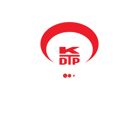
kınma Bakanımız
Fikrim Damka
, yayına yeni giren Besa Radyosunda T
sinin hayata geçirilmesi için verilen mücadelemizin karşılık bulduğu, 