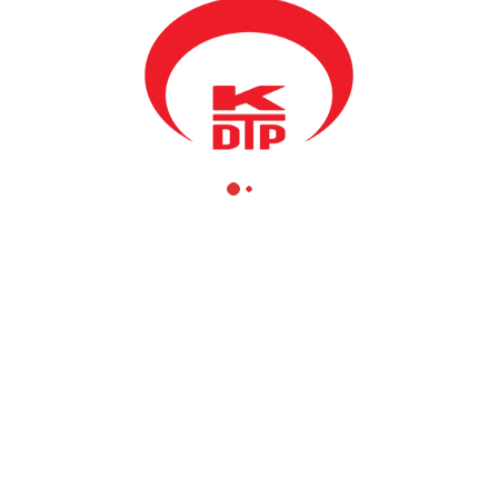
ımız ile birlikte milletvekillerimiz ve milletvekili adaylarımız Prizre
Partisi
#Seçimler2025
#134
#KDTP134
#Kosova
#BizimPartimiz