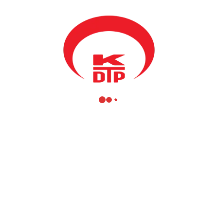
41 meclis üyesinin katılım gösterdiği toplantıda oy birliğiyle
KDTP Prizren Şube Başkanlığına Sencar Karamuço seçilmiştir.
Yönetim Kurulu Üyeleri sırasıyla aşağıdaki gibidir.
Mahir Yağcılar
Fikrim Damka
Ergin Kala
Ertan Simitçi
Müferra Şinik
Cengiz Çesko
Cennet Sayhadi
Fidan Brina-Jılta
Orhan Lopar
Recep Rada
Arzu Vırşevça
Onat Baymak
Enis Kervan